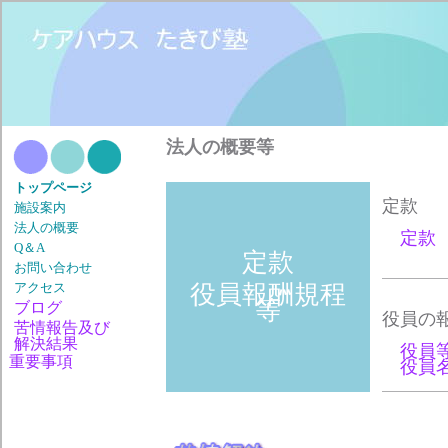
法人の概要等
トップページ
定款
施設案内
法人の概要
定款
Q＆A
定款
お問い合わせ
役員報酬規程
アクセス
等
ブログ
役員の
苦情報告及び
解決結果
役員
重要事項
役員